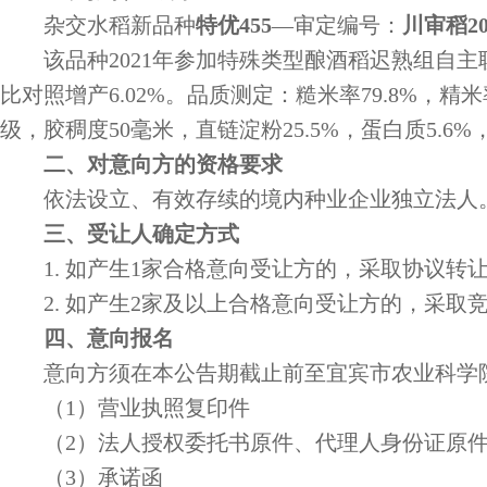
杂交水稻新品种
特优455
—审定编号：
川审稻20
该品种
2021年参加特殊类型酿酒稻迟熟组自主联
比对照增产6.02%。品质测定：糙米率79.8%，精米率
级，胶稠度50毫米，直链淀粉25.5%，蛋白质5.6
二
、对意向方的资格要求
依法设立、有效存续的境内种业企业独立法人
三
、受让人确定方式
1. 如产生1家合格意向受让方的，采取协议转
2. 如产生2家及以上合格意向受让方的，采
四
、意向报名
意向方须在本公告期截止前至宜宾市农业科学
（1）营业执照复印件
（2）法人授权委托书原件、代理人身份证原
（3）承诺函