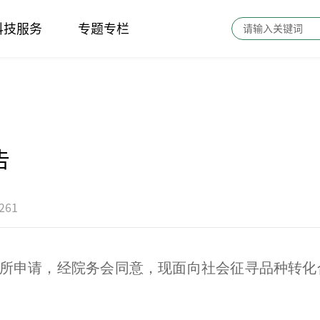
科技服务
专题专栏
告
61
所申请，
经
院务会
同意
，现面向社会征寻品种转化