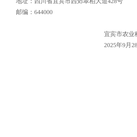
地址：四川省宜宾市西郊翠柏大道428号
邮编：644
0
00
宜宾市农业
20
25
年
9
月
2