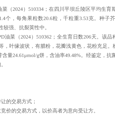
D油菜（2024）510334；在四川平坝丘陵区平均生育期
4个，每角果粒数20.6粒，千粒重3.53克。种子芥酸
倒性较强、抗裂荚性中。
D油菜（2024）510362；
全生育日数
206
天。该品
等，叶缘波状，有腊粉，花瓣浅黄色，花粉充足。
苷含量
24.61
μmol/g饼，含油率4
9.48
%。经鉴定，抗
询。
。
转让的交易方式；
取竞价的交易方式，
以
价高者
为意向受让方
。