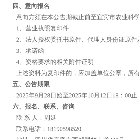
四
、意向报名
意向方须在本公告期截止前至宜宾市农业科
1、
营业执照复印件
2、
法人授权委托书原件、代理人身份证原件
3、
承诺函
4、
资格要求的相关附件证明
上述资料为复印件的，应加盖单位公章
，
所
五
、公告期限
20
25
年
9
月
28
日始至20
25
年
10
月
12
日18：00止
六
、报名、联系、咨询
联 系 人：
周延
联系电话：
18190598520