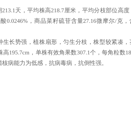
213.1天，平均株高218.7厘米，平均分枝部位高度 9
0.0246%，商品菜籽硫苷含量27.16微摩尔/克
种生长势强，植株扇形，匀生分枝，株型较紧凑，
株高1
95.7
cm，单株有效角果数
307.1
个，每角粒数
18
菌核病能力为低
感
，
抗病毒病，
抗倒性强。