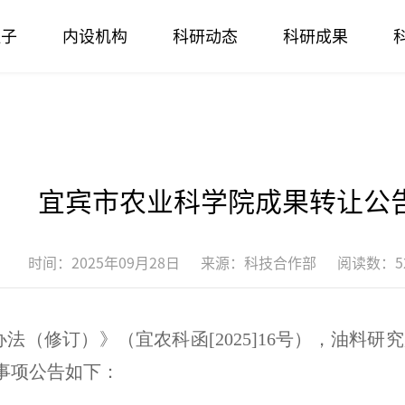
班子
内设机构
科研动态
科研成果
宜宾市农业科学院成果转让公
时间：2025年09月28日
来源：科技合作部
阅读数：52
办法（
修订
）》
（宜农科函[20
25
]
16
号），
油料
研究
事项公告如下：