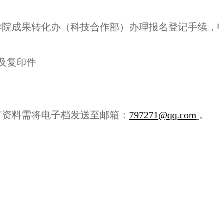
学院
成果转化办（
科技
合作部）
办理报名登记手续，
及复印件
有资料需将电子档发送至邮箱：
797271@qq.com
。