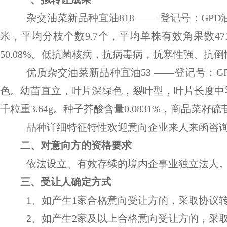
杂交油菜新品种宜油
818 —— 登记号：GP
米，平均分枝个数9.7个，平均单株有效角果数471.
50.08%。低抗菌核病，抗病毒病，抗寒性强、抗
优质杂交油菜新品种宜油
53 ——登记号：GP
色。幼苗直立，叶片
深
绿色，裂叶型，叶片长度中
千粒重3.6
4
g。种子芥酸含量0.
0831
%，商品菜籽硫
品种详细特征特性欢迎意向企业来人来函咨
二
、对意向方的资格要求
依法设立、有效存续的境内企事业独立法人
三
、受让人确定方式
1、
如产生1家合格意向受让方的，采取协议
2、
如产生2家及以上合格意向受让方的，采