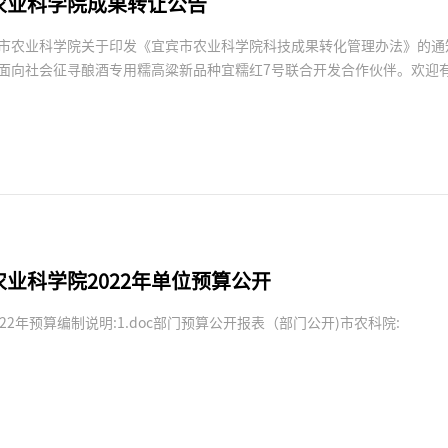
农业科学院成果转让公告
市农业科学院关于印发《宜宾市农业科学院科技成果转化管理办法》的通知
面向社会征寻酿酒专用糯高粱新品种宜糯红7号联合开发合作伙伴。欢迎
业科学院2022年单位预算公开
22年预算编制说明:1.doc部门预算公开报表（部门公开)市农科院: